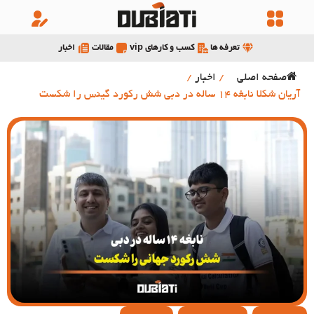
تعرفه ها
کسب و کارهای vip
مقالات
اخبار
صفحه اصلی
/
اخبار
/
آریان شکلا نابغه 14 ساله در دبی شش رکورد گینس را شکست