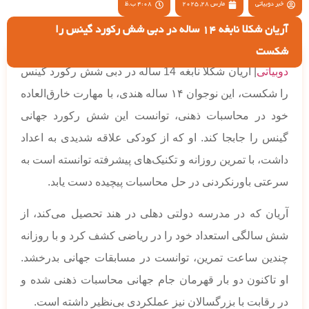
خبر دوبیاتی
مارس 28, 2025
4:08 ب.ظ
آریان شکلا نابغه 14 ساله در دبی شش رکورد گینس را
شکست
دوبیاتی
| آریان شکلا نابغه 14 ساله در دبی شش رکورد گینس
را شکست، این نوجوان ۱۴ ساله هندی، با مهارت خارق‌العاده
خود در محاسبات ذهنی، توانست این شش رکورد جهانی
گینس را جابجا کند. او که از کودکی علاقه شدیدی به اعداد
داشت، با تمرین روزانه و تکنیک‌های پیشرفته توانسته است به
سرعتی باورنکردنی در حل محاسبات پیچیده دست یابد.
آریان که در مدرسه دولتی دهلی در هند تحصیل می‌کند، از
شش سالگی استعداد خود را در ریاضی کشف کرد و با روزانه
چندین ساعت تمرین، توانست در مسابقات جهانی بدرخشد.
او تاکنون دو بار قهرمان جام جهانی محاسبات ذهنی شده و
در رقابت با بزرگسالان نیز عملکردی بی‌نظیر داشته است.