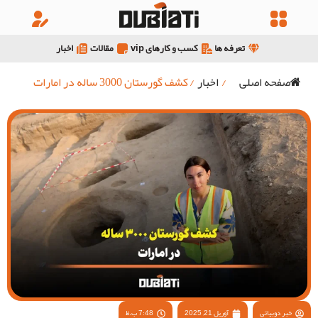
تعرفه ها
کسب و کارهای vip
مقالات
اخبار
صفحه اصلی
/
اخبار
/
کشف گورستان 3000 ساله در امارات
خبر دوبیاتی
آوریل 21, 2025
7:48 ب.ظ