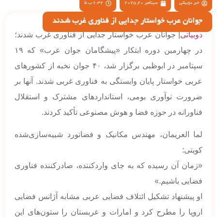
خبر دوبیاتی
سپتامبر 20, 2025
6:32 ب.ظ
جوانان عرب خواستار جدایی از فناوری غرب شدند
دوبیاتی
| جوانان عرب خواستار جدایی از فناوری غرب شدند؛
در چهارمین دوره ابتکار «پیشگامان جوان عرب» که ۱۹
سپتامبر در ابوظبی برگزار شد، ۴۰ جوان نخبه از کشورهای
عربی خواستار پایان وابستگی به فناوری غربی شدند. آنها بر
ضرورت نوآوری بومی، استانداردهای مشترک و استقلال
فناورانه در حوزه فضا و هوش مصنوعی تأکید کردند.
لما العریمان، مهندس مکانیک و فضانورد شبیه‌سازی‌شده
کویتی:
«زمان آن رسیده که به جای واردکننده، صادرکننده فناوری
فضایی باشیم.»
او پیشنهاد تشکیل ائتلاف فضایی عربی مشابه آژانس فضایی
اروپا را مطرح کرد و امارات و عربستان را ستون‌های این