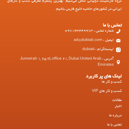
گروه مارکتینگ دوبیاتی تلاش می‌کنیم بهترین پلتفرم معرفی کسب و کارهای
ایرانی در کشورهای حاشیه خلیج فارس باشیم.
تماس با ما
شماره تماس : 97143449973+
ایمیل : ad@dubiati.com
اینستاگرام : dubiati
آدرس : Jumeirah 1, 65 st, office 21, Dubai United Arab
Emirates
لینک های پر کاربرد
کسب و کار ها
کسب و کار های VIP
مقالات
اخبار
درباره ما
تماس با ما