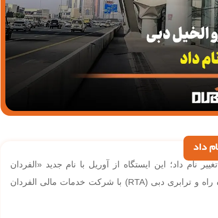
م داد
یر نام داد؛ این ایستگاه از آوریل با نام جدید «الفردان
اکسچنج» شناخته خواهد شد. این تغییر پس از توافق اداره راه و ترابری دبی (RTA) با شرکت خدمات مالی الفردان