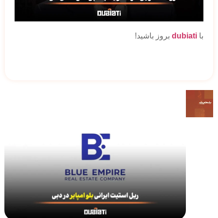
با
dubiati
بروز باشید!