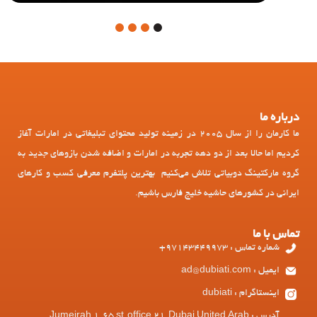
4
3
2
1
درباره ما
ما کارمان را از سال 2005 در زمینه تولید محتوای تبلیغاتی در امارات آغاز
کردیم اما حالا بعد از دو دهه تجربه در امارات و اضافه شدن بازوهای جدید به
گروه مارکتینگ دوبیاتی تلاش می‌کنیم بهترین پلتفرم معرفی کسب و کارهای
ایرانی در کشورهای حاشیه خلیج فارس باشیم.
تماس با ما
شماره تماس : 97143449973+
ایمیل : ad@dubiati.com
اینستاگرام : dubiati
آدرس : Jumeirah 1, 65 st, office 21, Dubai United Arab