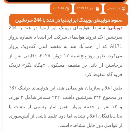
خبر دوبیاتی
ژوئن 12, 2025
2:48 ب.ظ
سقوط هواپیمای بویینگ ایر ایندیا در هند با 244 سرنشین
دوبیاتی
| سقوط هواپیمای بویینگ ایر ایندیا در هند با 244
سرنشین؛ یک فروند هواپیمای شرکت ایر ایندیا با شماره پرواز
AI171 که از احمدآباد هند به مقصد لندن گت‌ویک پرواز
می‌کرد، ظهر روز پنج‌شنبه ۱۲ ژوئن ۲۰۲۵، دقایقی پس از
برخاستن از باند، در منطقه مسکونی «مِگانی‌نگر» نزدیک
فرودگاه سقوط کرد.
طبق اعلام سازمان هواپیمایی هند، این هواپیمای بوئینگ 787
در مجموع ۲۴۴ سرنشین داشت: ۲۳۲ مسافر شامل ۲ نوزاد،
و ۱۲ نفر از خدمه پرواز. هنوز آمار رسمی از تلفات یا
نجات‌یافتگان اعلام نشده، اما دود غلیظ ناشی از آتش‌سوزی
از فواصل دور قابل مشاهده است.