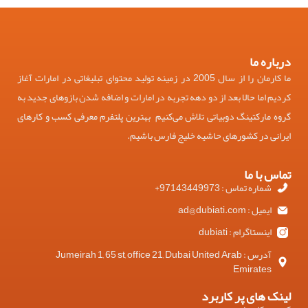
درباره ما
ما کارمان را از سال 2005 در زمینه تولید محتوای تبلیغاتی در امارات آغاز
کردیم اما حالا بعد از دو دهه تجربه در امارات و اضافه شدن بازوهای جدید به
گروه مارکتینگ دوبیاتی تلاش می‌کنیم بهترین پلتفرم معرفی کسب و کارهای
ایرانی در کشورهای حاشیه خلیج فارس باشیم.
تماس با ما
شماره تماس : 97143449973+
ایمیل : ad@dubiati.com
اینستاگرام : dubiati
آدرس : Jumeirah 1, 65 st, office 21, Dubai United Arab
Emirates
لینک های پر کاربرد