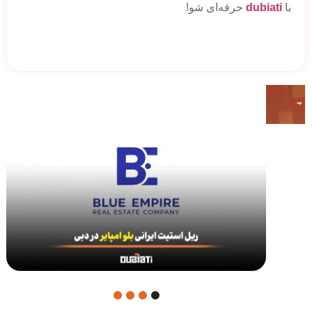
با
dubiati
حرفه‌ای شو!
4
3
2
1