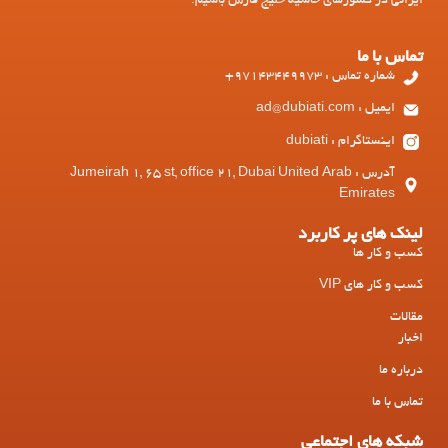
ایرانی در کشورهای حاشیه خلیج فارس باشیم.
تماس با ما
شماره تماس : 97143449973+
ایمیل : ad@dubiati.com
اینستاگرام : dubiati
آدرس : Jumeirah 1, 65 st, office 21, Dubai United Arab
Emirates
لینک های پر کاربرد
کسب و کار ها
کسب و کار های VIP
مقالات
اخبار
درباره ما
تماس با ما
شبکه های اجتماعی