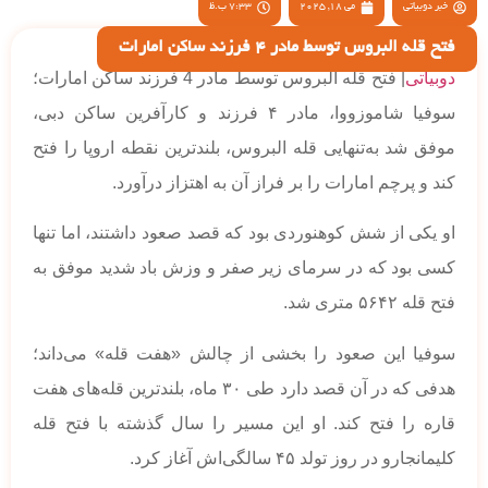
خبر دوبیاتی
می 18, 2025
7:33 ب.ظ
فتح قله البروس توسط مادر 4 فرزند ساکن امارات
دوبیاتی
| فتح قله البروس توسط مادر 4 فرزند ساکن امارات؛
سوفیا شاموزووا، مادر ۴ فرزند و کارآفرین ساکن دبی،
موفق شد به‌تنهایی قله البروس، بلندترین نقطه اروپا را فتح
کند و پرچم امارات را بر فراز آن به اهتزاز درآورد.
او یکی از شش کوهنوردی بود که قصد صعود داشتند، اما تنها
کسی بود که در سرمای زیر صفر و وزش باد شدید موفق به
فتح قله ۵۶۴۲ متری شد.
سوفیا این صعود را بخشی از چالش «هفت قله» می‌داند؛
هدفی که در آن قصد دارد طی ۳۰ ماه، بلندترین قله‌های هفت
قاره را فتح کند. او این مسیر را سال گذشته با فتح قله
کلیمانجارو در روز تولد ۴۵ سالگی‌اش آغاز کرد.