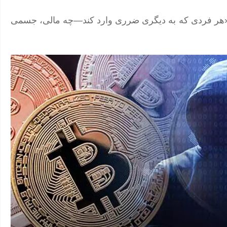
رد: «هر فردی که به دیگری ضرری وارد کند—چه مالی، جسمی