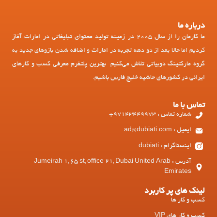
درباره ما
ما کارمان را از سال 2005 در زمینه تولید محتوای تبلیغاتی در امارات آغاز
کردیم اما حالا بعد از دو دهه تجربه در امارات و اضافه شدن بازوهای جدید به
گروه مارکتینگ دوبیاتی تلاش می‌کنیم بهترین پلتفرم معرفی کسب و کارهای
ایرانی در کشورهای حاشیه خلیج فارس باشیم.
تماس با ما
شماره تماس : 97143449973+
ایمیل : ad@dubiati.com
اینستاگرام : dubiati
آدرس : Jumeirah 1, 65 st, office 21, Dubai United Arab
Emirates
لینک های پر کاربرد
کسب و کار ها
کسب و کار های VIP