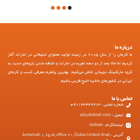
4
3
2
1
درباره ما
ما کارمان را از سال 2005 در زمینه تولید محتوای تبلیغاتی در امارات آغاز
کردیم اما حالا بعد از دو دهه تجربه در امارات و اضافه شدن بازوهای جدید به
گروه مارکتینگ دوبیاتی تلاش می‌کنیم بهترین پلتفرم معرفی کسب و کارهای
ایرانی در کشورهای حاشیه خلیج فارس باشیم.
تماس با ما
شماره تماس : 97143449973+
ایمیل : ad@dubiati.com
اینستاگرام : dubiati
آدرس : Jumeirah 1, 65 st, office 21, Dubai United Arab