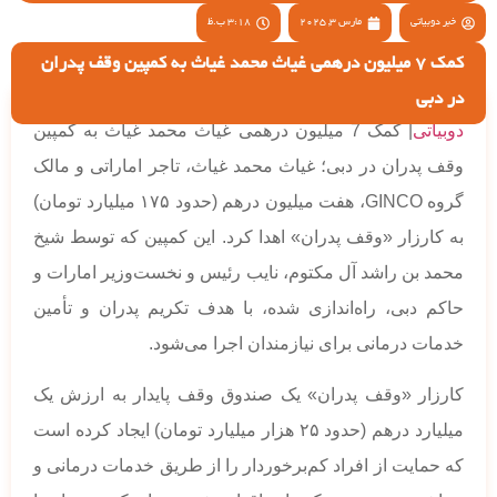
خبر دوبیاتی
مارس 3, 2025
3:18 ب.ظ
کمک 7 میلیون درهمی غیاث محمد غیاث به کمپین وقف پدران
در دبی
دوبیاتی
| کمک 7 میلیون درهمی غیاث محمد غیاث به کمپین
وقف پدران در دبی؛ غیاث محمد غیاث، تاجر اماراتی و مالک
گروه GINCO، هفت میلیون درهم (حدود ۱۷۵ میلیارد تومان)
به کارزار «وقف پدران» اهدا کرد. این کمپین که توسط شیخ
محمد بن راشد آل مکتوم، نایب رئیس و نخست‌وزیر امارات و
حاکم دبی، راه‌اندازی شده، با هدف تکریم پدران و تأمین
خدمات درمانی برای نیازمندان اجرا می‌شود.
کارزار «وقف پدران» یک صندوق وقف پایدار به ارزش یک
میلیارد درهم (حدود ۲۵ هزار میلیارد تومان) ایجاد کرده است
که حمایت از افراد کم‌برخوردار را از طریق خدمات درمانی و