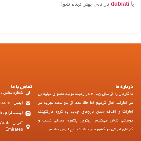
با
dubiati
در دبی بهتر دیده شو!
درباره ما
تماس با ما
شماره تماس : 97143449973+
ما کارمان را از سال 2005 در زمینه تولید محتوای تبلیغاتی
در امارات آغاز کردیم اما حالا بعد از دو دهه تجربه در
ایمیل : ad@dubiati.com
امارات و اضافه شدن بازوهای جدید به گروه مارکتینگ
اینستاگرام : dubiati
دوبیاتی تلاش می‌کنیم بهترین پلتفرم معرفی کسب و
آدرس :
کارهای ایرانی در کشورهای حاشیه خلیج فارس باشیم.
Emirates