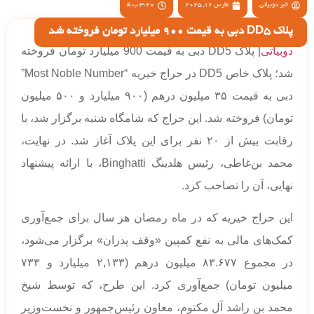
خبر دوبیاتی
مارس 16, 2025
3:20 ب.ظ
پلاک DD5 دبی به قیمت 900 میلیارد تومان فروخته شد
دوبیاتی
| پلاک DD5 دبی به قیمت 900 میلیارد تومان فروخته
شد؛ پلاک خاص DD5 در حراج خیریه “Most Noble Number”
دبی به قیمت ۳۵ میلیون درهم (۹۰۰ میلیارد و ۵۰۰ میلیون
تومان) فروخته شد. این حراج که شامگاه شنبه برگزار شد، با
رقابت بیش از ۲۰ نفر برای این پلاک آغاز شد. در نهایت،
محمد بن‌غاطی، رئیس هلدینگ Binghatti، با ارائه پیشنهاد
نهایی، آن را تصاحب کرد.
این حراج خیریه که در ماه رمضان هر سال برای جمع‌آوری
کمک‌های مالی به نفع کمپین «وقف پدران» برگزار می‌شود،
در مجموع ۸۳.۶۷۷ میلیون درهم (۲,۱۳۳ میلیارد و ۷۳۳
میلیون تومان) جمع‌آوری کرد. این طرح، که توسط شیخ
محمد بن راشد آل مکتوم، معاون رئیس‌جمهور و نخست‌وزیر