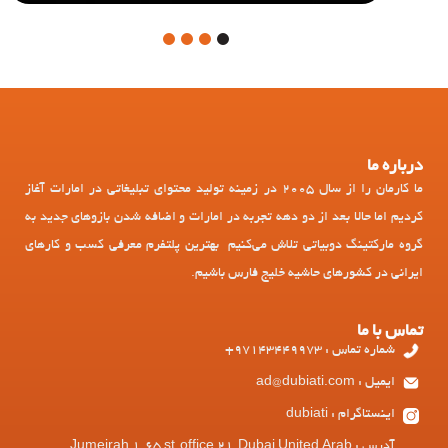
4
3
2
1
درباره ما
ما کارمان را از سال 2005 در زمینه تولید محتوای تبلیغاتی در امارات آغاز
کردیم اما حالا بعد از دو دهه تجربه در امارات و اضافه شدن بازوهای جدید به
گروه مارکتینگ دوبیاتی تلاش می‌کنیم بهترین پلتفرم معرفی کسب و کارهای
ایرانی در کشورهای حاشیه خلیج فارس باشیم.
تماس با ما
شماره تماس : 97143449973+
ایمیل : ad@dubiati.com
اینستاگرام : dubiati
آدرس : Jumeirah 1, 65 st, office 21, Dubai United Arab