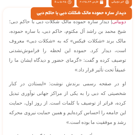
خبر دوبیاتی
مارس 24, 2025
5:25 ب.ظ
دیدار ساره حموده مالک شکلات دبی با حاکم دبی
دوبیاتی
| دیدار ساره حموده مالک شکلات دبی با حاکم دبی؛
شیخ محمد بن راشد آل مکتوم، حاکم دبی، با ساره حموده،
مالک برند «شکلات فیکس» که به «شکلات دبی» معروف
است، دیدار کرد. حموده این لحظه را فراموش‌نشدنی
توصیف کرده و گفت: «گرمای حضور و دیدگاه ایشان ما را
عمیقاً تحت تأثیر قرار داد.»
او در صفحه رسمی برندش نوشت: «ایستادن در کنار
شخصیتی که دبی را به یکی از مراکز جهانی نوآوری تبدیل
کرده، فراتر از توصیف با کلمات است. از روز اول، حمایت
این جامعه را احساس کرده‌ایم و همین حمایت نیروی محرکه
رشد و موفقیت ما بوده است.»