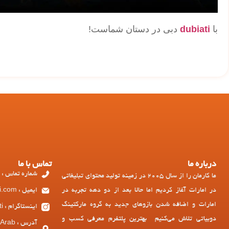
با
dubiati
دبی در دستان شماست!
درباره ما
تماس با ما
شماره تماس : 97143449973+
ما کارمان را از سال 2005 در زمینه تولید محتوای تبلیغاتی
در امارات آغاز کردیم اما حالا بعد از دو دهه تجربه در
ایمیل : ad@dubiati.com
امارات و اضافه شدن بازوهای جدید به گروه مارکتینگ
اینستاگرام : dubiati
دوبیاتی تلاش می‌کنیم بهترین پلتفرم معرفی کسب و
آدرس :