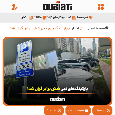
تعرفه ها
کسب و کارهای vip
مقالات
اخبار
صفحه اصلی
/
اخبار
/
پارکینگ های دبی شش برابر گران شد!
خبر دوبیاتی
فوریه 17, 2025
2:12 ب.ظ