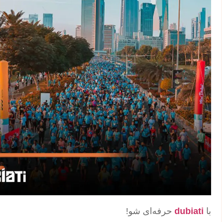
با
dubiati
حرفه‌ای شو!