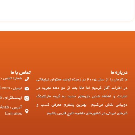
درباره ما
تماس با ما
شماره تماس : 97143449973+
ما کارمان را از سال 2005 در زمینه تولید محتوای تبلیغاتی
در امارات آغاز کردیم اما حالا بعد از دو دهه تجربه در
ایمیل : ad@dubiati.com
امارات و اضافه شدن بازوهای جدید به گروه مارکتینگ
اینستاگرام : dubiati
دوبیاتی تلاش می‌کنیم بهترین پلتفرم معرفی کسب و
آدرس :
کارهای ایرانی در کشورهای حاشیه خلیج فارس باشیم.
Emirates