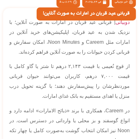
خبر دوبیاتی
می 24, 2025
8:29 ب.ظ
قربانی عید قربان در امارات به صورت آنلاین!
دوبیاتی
| قربانی عید قربان در امارات به صورت آنلاین؛ با
نزدیک شدن به عید قربان، اپلیکیشن‌های خرید آنلاین در
امارات مثل Careem و Noon Minutes، امکان سفارش و
قربانی کردن حیوانات را به صورت آنلاین فراهم کرده‌اند.
از قوچ نُعیمی با قیمت ۲,۱۴۳ درهم تا شتر یا گاو کامل با
قیمت ۷,۰۰۰ درهم، کاربران می‌توانند حیوان قربانی
موردنظرشان را پیش‌سفارش دهند؛ با گزینه تحویل درب
منزل یا اهدای مستقیم به بانک غذای امارات.
در Careem، همکاری با برند «ذبائح الامارات» ادامه دارد و
انواع گوسفند و بز محلی یا وارداتی در دسترس است. در
Noon نیز امکان انتخاب گوشت به‌صورت کامل یا چهار تکه