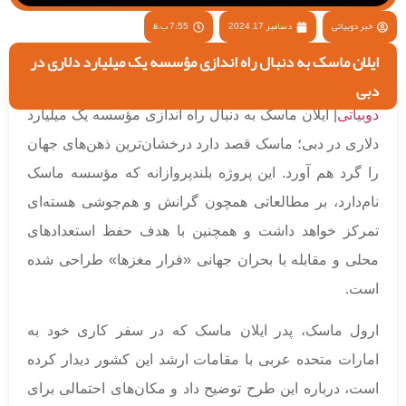
خبر دوبیاتی
دسامبر 17, 2024
7:55 ب.ظ
ایلان ماسک به دنبال راه اندازی مؤسسه یک میلیارد دلاری در
دبی
دوبیاتی
| ایلان ماسک به دنبال راه اندازی مؤسسه یک میلیارد
دلاری در دبی؛ ماسک قصد دارد درخشان‌ترین ذهن‌های جهان
را گرد هم آورد. این پروژه بلندپروازانه که مؤسسه ماسک
نام‌دار‌د، بر مطالعاتی همچون گرانش و هم‌جوشی هسته‌ای
تمرکز خواهد داشت و همچنین با هدف حفظ استعدادهای
محلی و مقابله با بحران جهانی «فرار مغزها» طراحی شده
است.
ارول ماسک، پدر ایلان ماسک که در سفر کاری خود به
امارات متحده عربی با مقامات ارشد این کشور دیدار کرده
است، درباره این طرح توضیح داد و مکان‌های احتمالی برای