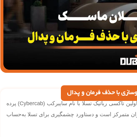
دوبیاتی| ایلان ماسک پس از وعده‌های فراوان سرانجام از اولین تاکسی رباتیک تسلا با نام سایبرکب (Cybercab) پرده
ران متمرکز است و دستاورد چشمگیری برای تسلا به‌حساب