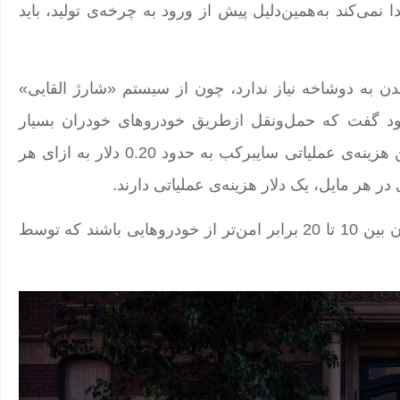
ا نمی‌کند به‌همین‌دلیل پیش از ورود به چرخه‌ی تولید، باید
رکب (Cybercab) برای شارژشدن به دوشاخه نیاز ندارد، چون از سیستم «شارژ القایی»
 خود گفت که حمل‌و‌نقل ازطریق خودروهای خودران بسیار
کم‌هزینه خواهد بود. او اعلام کرد که در گذر زمان، میانگین هزینه‌ی عملیاتی سایبرکب به حدود 0.20 دلار به ازای هر
به روایت ایلان ماسک، انتظار می‌رود که خودروهای خودران بین 10 تا 20 برابر امن‌تر از خودروهایی باشند که توسط