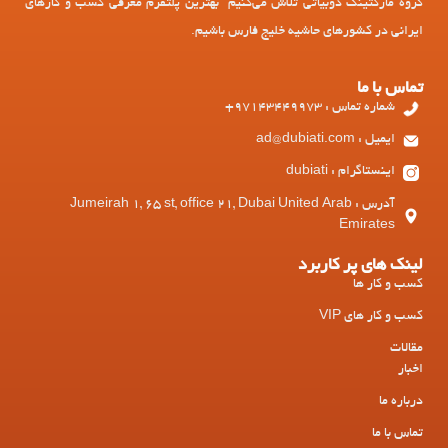
گروه مارکتینگ دوبیاتی تلاش می‌کنیم بهترین پلتفرم معرفی کسب و کارهای
ایرانی در کشورهای حاشیه خلیج فارس باشیم.
تماس با ما
شماره تماس : 97143449973+
ایمیل : ad@dubiati.com
اینستاگرام : dubiati
آدرس : Jumeirah 1, 65 st, office 21, Dubai United Arab
Emirates
لینک های پر کاربرد
کسب و کار ها
کسب و کار های VIP
مقالات
اخبار
درباره ما
تماس با ما