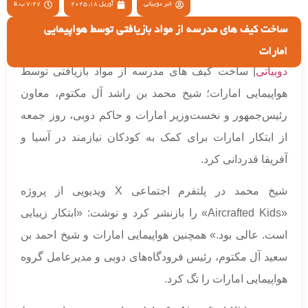
خبر دوبیاتی
آوریل 18, 2025
7:27 ب.ظ
ساخت کیف های مدرسه از مواد بازیافتی توسط هواپیمایی
امارات
دوبیاتی
| ساخت کیف های مدرسه از مواد بازیافتی توسط
هواپیمایی امارات؛ شیخ محمد بن راشد آل مکتوم، معاون
رئیس‌جمهور و نخست‌وزیر امارات و حاکم دوبی، روز جمعه
از ابتکار امارات برای کمک به کودکان نیازمند در آسیا و
آفریقا قدردانی کرد.
شیخ محمد در پلتفرم اجتماعی X ویدیویی از پروژه
«Aircrafted Kids» را بازنشر کرد و نوشت: «ابتکار زیبایی
است. عالی بود.» همچنین هواپیمایی امارات و شیخ احمد بن
سعید آل مکتوم، رئیس فرودگاه‌های دوبی و مدیرعامل گروه
هواپیمایی امارات را تگ کرد.