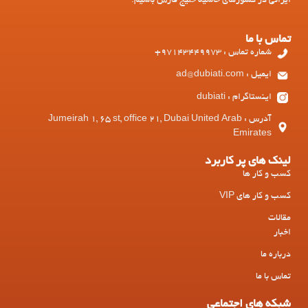
ایرانی در کشورهای حاشیه خلیج فارس باشیم.
تماس با ما
شماره تماس : 97143449973+
ایمیل : ad@dubiati.com
اینستاگرام : dubiati
آدرس : Jumeirah 1, 65 st, office 21, Dubai United Arab
Emirates
لینک های پر کاربرد
کسب و کار ها
کسب و کار های VIP
مقالات
اخبار
درباره ما
تماس با ما
شبکه های اجتماعی