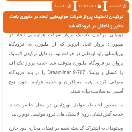
خبر دوبیاتی
ژانویه 6, 2025
7:51 ب.ظ
ترکیدن لاستیک پرواز شرکت هواپیمایی اتحاد در ملبورن باعث
تاخیر و اختلال در فرودگاه شد
دوبیاتی
| ترکیدن لاستیک پرواز شرکت هواپیمایی اتحاد در
ملبورن؛ پرواز اتحاد ایرویز که از ملبورن به فرودگاه
بین‌المللی زاید ابوظبی در حرکت بود، به دلیل ترکیدن لاستیک
پرواز، در فرودگاه ملبورن متوقف شد. خدمه پرواز تیک آف
را کنسل و بوئینگ 787-9 Dreamliner را در باند فرودگاه
متوقف کردند. همه مسافران و خدمه هواپیما بدون هیچ
آسیبی به سلامت پیاده شدند.
به منظور احتیاط، عوامل اورژانس در محل حاضر شدند.
خدمه آتش نشانی روی لاستیک های فرود هواپیما، فوم زدند.
ویدئوهای به اشتراک گذاشته شده در فضای مجازی دود خارج