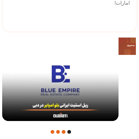
امارات!
4
3
2
1