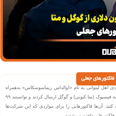
ل و متا؛ مردی اهل لیتوانی به نام «اوالداس ریماسوسکاس» به‌همراه
هم‌دستانش بین سال‌های ۲۰۱۳ تا ۲۰۱۵ فاکتورهایی جعلی به فیسبوک (متا کنونی)‌ و گوگل ارسال کردند و توانستند ۹۹
لار از گوگل سرقت کنند. آن‌ها فاکتورهایی را برای مواردی که این شرکت‌ها
فاکتورها پرداخت می‌شدند.