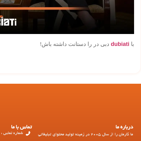
با
dubiati
دبی در را دستانت داشته باش!
درباره ما
تماس با ما
شماره تماس : 97143449973+
ما کارمان را از سال 2005 در زمینه تولید محتوای تبلیغاتی