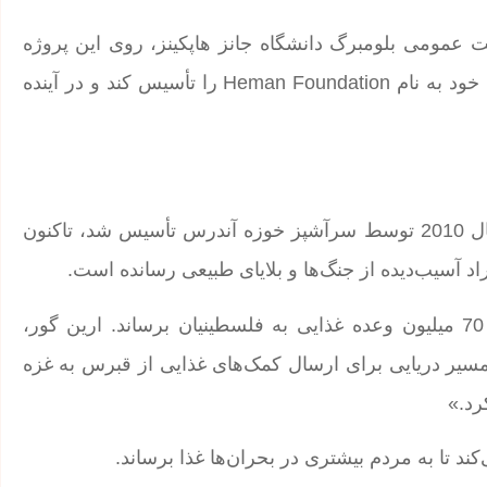
شت عمومی بلومبرگ دانشگاه جانز هاپکینز، روی این پروژه
تحقیق می‌کند. او قصد دارد با جایزه نقدی زاید، بنیاد خیریه خود به نام Heman Foundation را تأسیس کند و در آینده
سازمان خیریه World Central Kitchen (WCK)، که در سال 2010 توسط سرآشپز خوزه آندرس تأسیس شد، تاکنون
این سازمان حتی در میان جنگ در غزه توانست بیش از 70 میلیون وعده غذایی به فلسطینیان برساند. ارین گور،
اد یک مسیر دریایی برای ارسال کمک‌های غذایی از قبرس به غزه
رد.»
ند تا به مردم بیشتری در بحران‌ها غذا برساند.