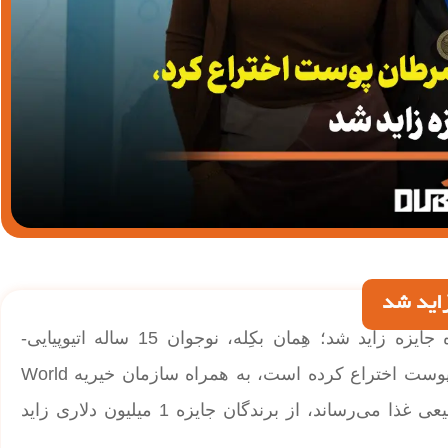
اید شد
| نوجوان مخترع صابون ضد سرطان پوست برنده جایزه زاید شد؛ هِمان بکِله، نوجوان 15 ساله اتیوپیایی-
آمریکایی که یک صابون ارزان‌قیمت برای درمان سرطان پوست اختراع کرده است، به همراه سازمان خیریه World
Central Kitchen (WCK) که به قربانیان جنگ و بلایای طبیعی غذا می‌رساند، از برندگان جایزه 1 میلیون دلاری زاید