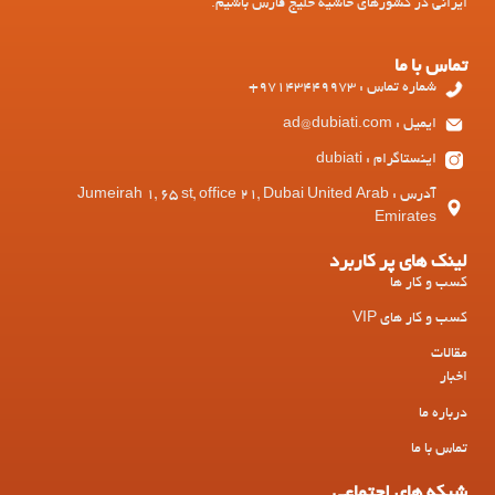
ایرانی در کشورهای حاشیه خلیج فارس باشیم.
تماس با ما
شماره تماس : 97143449973+
ایمیل : ad@dubiati.com
اینستاگرام : dubiati
آدرس : Jumeirah 1, 65 st, office 21, Dubai United Arab
Emirates
لینک های پر کاربرد
کسب و کار ها
کسب و کار های VIP
مقالات
اخبار
درباره ما
تماس با ما
شبکه های اجتماعی