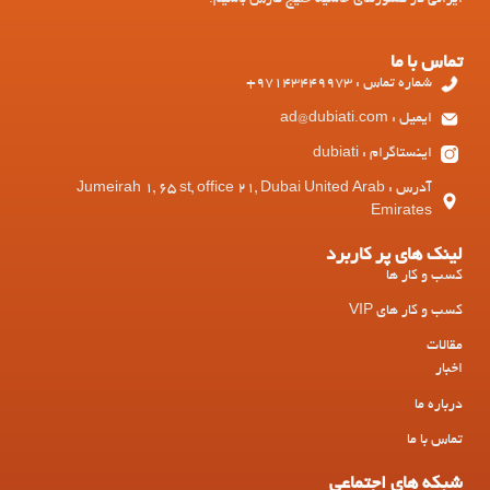
ایرانی در کشورهای حاشیه خلیج فارس باشیم.
تماس با ما
شماره تماس : 97143449973+
ایمیل : ad@dubiati.com
اینستاگرام : dubiati
آدرس : Jumeirah 1, 65 st, office 21, Dubai United Arab
Emirates
لینک های پر کاربرد
کسب و کار ها
کسب و کار های VIP
مقالات
اخبار
درباره ما
تماس با ما
شبکه های اجتماعی