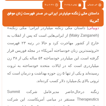
خبر دوبیاتی
ژوئن 8, 2025
6:48 ب.ظ
داستان مکی زنگنه میلیاردر ایرانی در صدر فهرست زنان موفق
آمریکا
دوبیاتی
| داستان مکی زنگنه میلیاردر ایرانی؛ مکی زنگنه»
(Maky Zanganeh) از ایرانی‌هایی است که پس از انقلاب به
خارج از کشور مهاجرت کرد و حالا در رتبه ۲۳ فهرست
«ثروتمندترین زنان خودساخته آمریکا» در مجله فوربس قرار
گرفته است. این میلیاردر خودساخته ۵۴ ساله یکی از ۳۸ زن
میلیاردری است که در ایالات متحده خودساخته به ثروت
رسیده‌اند و یکی از تنها ۵ زن حوزه بهداشت و درمان است که
ثروتی بالای یک‌میلیارد دلار کسب کرده‌اند.
زنگنه درحال‌حاضر مدیرعامل شرکت Summit
Therapeutics مستقر در میامی آمریکاست. این شرکت