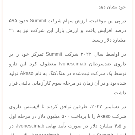
خود نشان دهد.
در پی این موفقیت، ارزش سهام شرکت Summit حدود ۵۷۵
درصد افزایش یافت و ارزش بازار این شرکت نیز به ۲۱
میلیارد دلار رسید.
در اواسط سال ۲۰۲۲ شرکت Summit تمرکز خود را بر
داروی ضدسرطان Ivonescimab معطوف کرد. این دارو
توسط یک شرکت ثبت‌شده در هنگ‌کنگ به نام Akeso تولید
شده بود و در آن زمان در مرحله سوم کارآزمایی بالینی قرار
داشت.
در دسامبر ۲۰۲۲، طرفین توافق کردند تا لایسنس داروی
شرکت Akeso را با پرداخت ۵۰۰ میلیون دلار در مرحله اول
و ۴٫۵ میلیارد دلار در صورت تأیید نهایی Ivonescimab، در