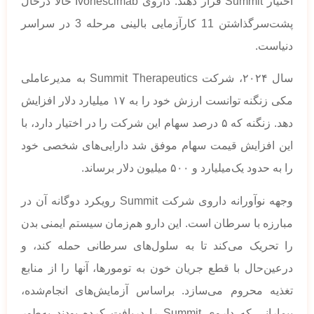
اختیار Summit قرار دهند. داروی Ivonescimab حالا درحال
پشت‌سرگذاشتن 11 کارآزمایی بالینی مرحله 3 در سراسر
دنیاست.
سال ۲۰۲۴، شرکت Summit Therapeutics به مدیرعاملی
مکی زنگنه توانست ارزش خود را به ۱۷ میلیارد دلار افزایش
دهد. زنگنه که ۵ درصد سهام این شرکت را در اختیار دارد، با
این افزایش قیمت سهام موفق شد دارایی‌های شخصی خود
را به حدود یک‌میلیارد و ۵۰۰ میلیون دلار برساند.
وجهه نوآورانه داروی شرکت Summit رویکرد دوگانه آن در
مبارزه با سرطان است. این دارو هم‌زمان سیستم ایمنی بدن
را تحریک می‌کند تا به سلول‌های سرطانی حمله کند، و
درعین‌حال با قطع جریان خون به تومورها، آنها را از منابع
تغذیه محروم می‌سازد. براساس آزمایش‌های انجام‌شده،
بیمارانی که داروی Summit را دریافت کرده بودند به‌طور