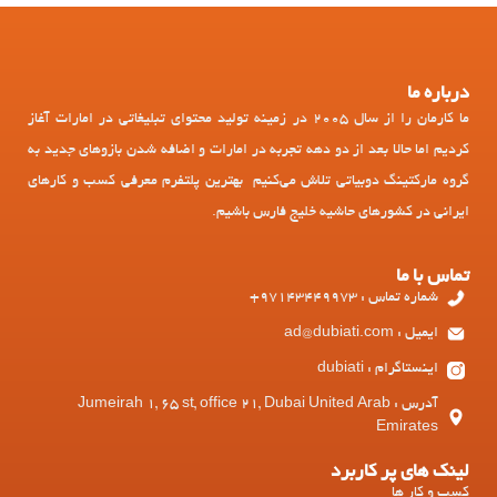
درباره ما
ما کارمان را از سال 2005 در زمینه تولید محتوای تبلیغاتی در امارات آغاز
کردیم اما حالا بعد از دو دهه تجربه در امارات و اضافه شدن بازوهای جدید به
گروه مارکتینگ دوبیاتی تلاش می‌کنیم بهترین پلتفرم معرفی کسب و کارهای
ایرانی در کشورهای حاشیه خلیج فارس باشیم.
تماس با ما
شماره تماس : 97143449973+
ایمیل : ad@dubiati.com
اینستاگرام : dubiati
آدرس : Jumeirah 1, 65 st, office 21, Dubai United Arab
Emirates
لینک های پر کاربرد
کسب و کار ها