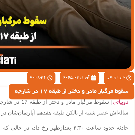
خبر دوبیاتی
آوریل 22, 2025
8:36 ب.ظ
سقوط مرگبار مادر و دختر از طبقه 17 در شارجه
دوبیاتی
ساله‌اش عصر شنبه از بالکن طبقه هفدهم آپارتمان‌شان در 
حادثه حدود ساعت ۴:۳۰ بعدازظهر رخ دا