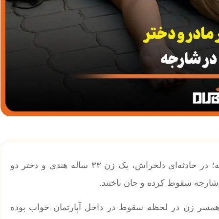
| سقوط مرگبار مادر و دختر از طبقه 17 در شارجه؛ در حادثه‌ای دلخراش، یک زن ۳۳ ساله هندی و دختر دو
شارجه سقوط کرده و جان باختند.
د، در حالی که همسر زن در لحظه سقوط در داخل آپارتمان خواب بوده