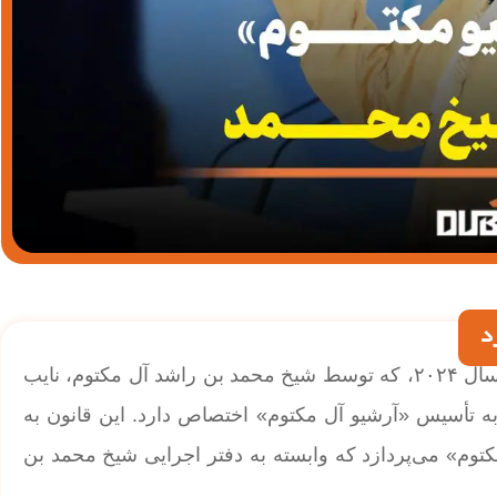
د
| تاسیس «آرشیو مکتوم»؛ قانون جدید شماره (۲۸) سال ۲۰۲۴، که توسط شیخ محمد بن راشد آل مکتوم، نایب
 تأسیس «آرشیو آل مکتوم» اختصاص دارد. این قانون به
م» می‌پردازد که وابسته به دفتر اجرایی شیخ محمد بن