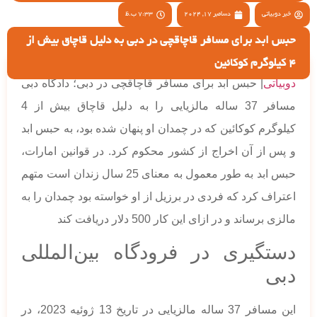
خبر دوبیاتی
دسامبر 17, 2024
7:33 ب.ظ
حبس ابد برای مسافر قاچاقچی در دبی به دلیل قاچاق بیش از
4 کیلوگرم کوکائین
دوبیاتی
| حبس ابد برای مسافر قاچاقچی در دبی؛ دادگاه دبی
مسافر 37 ساله مالزیایی را به دلیل قاچاق بیش از 4
کیلوگرم کوکائین که در چمدان او پنهان شده بود، به حبس ابد
و پس از آن اخراج از کشور محکوم کرد. در قوانین امارات،
حبس ابد به طور معمول به معنای 25 سال زندان است متهم
اعتراف کرد که فردی در برزیل از او خواسته بود چمدان را به
مالزی برساند و در ازای این کار 500 دلار دریافت کند
دستگیری در فرودگاه بین‌المللی
دبی
این مسافر 37 ساله مالزیایی در تاریخ 13 ژوئیه 2023، در