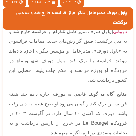
خبر دوبیاتی
مارس 16, 2025
5:34 ب.ظ
پاول دورف مدیرعامل تلگرام از فرانسه خارج شد و به دبی
برگشت
دوبیاتی
| پاول دورف مدیرعامل تلگرام از فرانسه خارج شد و
به دبی برگشت؛ طبق گزارش‌های جدید، مقامات فرانسوی
به «پاول دورف»، مدیرعامل و مؤسس تلگرام اجازه داده‌اند
موقت فرانسه را ترک کند. پاول دورف شهریورماه در
فرودگاه لو بورژه فرانسه با حکم جلب پلیس قضایی این
کشور بازداشت شد.
منابع آگاه می‌گویند قاضی به دورف اجازه داده چند هفته
فرانسه را ترک کند و گمان می‌رود او صبح شنبه به دبی رفته
باشد. دورف که اکنون ۴٠ سال دارد، در آگوست ٢٠٢۴ در
فرودگاه Le Bourget در خارج از پاریس بازداشت و به
تخلفات متعددی درباره تلگرام متهم شد.