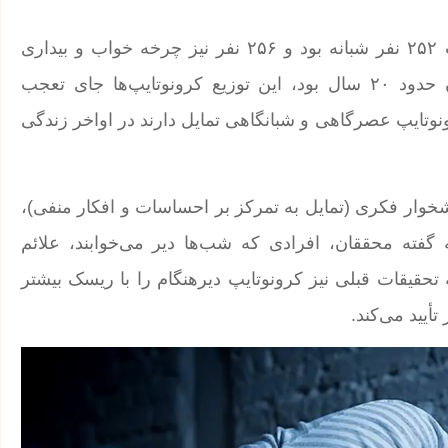
فقط ۳۸ نفر از شرکت‌کنندگان سحرخیز بودند؛ کرونوتایپ ۲۵۲ نفر شبانه بود و ۲۵۶ نفر نیز چرخه خواب و بیداری
متوسط داشتند. ازآنجایی‌که میانگین سنی شرکت‌کنندگان حدود ۲۰ سال بود، این توزیع کرونوتایپ‌ها جای تعجب
رونوتایپ عصرگاهی و شبانگاهی تمایل دارند در اواخر زندگی
خوار فکری (تمایل به تمرکز بر احساسات و افکار منفی)،
فته محققان، افرادی که شب‌ها دیر می‌خوابند، علائم
ه تحقیقات قبلی نیز کرونوتایپ دیرهنگام را با ریسک بیشتر
أیید می‌کند.