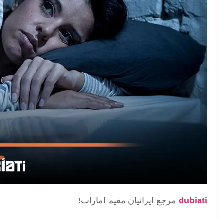
dubiati
مرجع ایرانیان مقیم امارات!