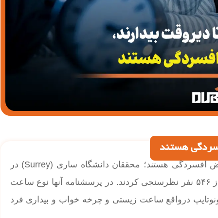
فسردگی هستند
| افرادی که شب ها دیر می خوابند بیشتر در معرض افسردگی هستند؛ محققان دانشگاه ساری (Surrey) در
انگلستان برای بررسی ارتباط ساعت خواب و افسردگی، از ۵۴۶ نفر نظرسنجی کردند. در پرسشنامه آنها نوع ساعت
نوتایپ درواقع ساعت زیستی و چرخه خواب و بیداری فرد