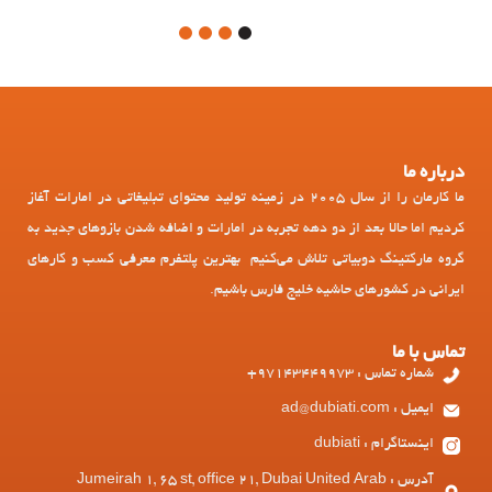
4
3
2
1
درباره ما
ما کارمان را از سال 2005 در زمینه تولید محتوای تبلیغاتی در امارات آغاز
کردیم اما حالا بعد از دو دهه تجربه در امارات و اضافه شدن بازوهای جدید به
گروه مارکتینگ دوبیاتی تلاش می‌کنیم بهترین پلتفرم معرفی کسب و کارهای
ایرانی در کشورهای حاشیه خلیج فارس باشیم.
تماس با ما
شماره تماس : 97143449973+
ایمیل : ad@dubiati.com
اینستاگرام : dubiati
آدرس : Jumeirah 1, 65 st, office 21, Dubai United Arab