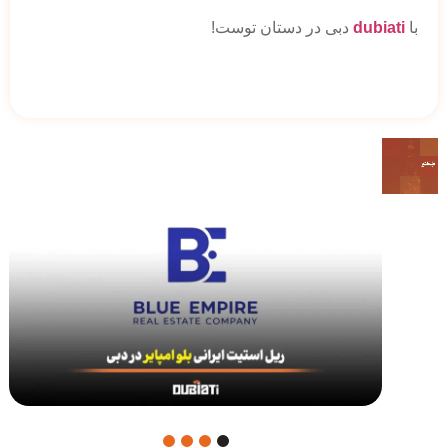
با
dubiati
دبی در دستان توست!
4
3
2
1