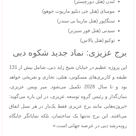
لندن (هتل دورچستر)
مومبای (هتل جی دبلیو ماریوت جوهو)
سنگاپور (هتل مارینا بی سندز)
سیدنی (هتل فور سیزنز)
توکیو (هتل پالاس)
برج عزیزی: نماد جدید شکوه دبی
این پروژه عظیم در خیابان شیخ زاید دبی، شامل بیش از 131
طبقه و کاربری‌های مسکونی، هتلی، تجاری و تفریحی خواهد
بود و تا سال 2028 تکمیل می‌شود. میر ویس عزیزی،
بنیان‌گذار و رئیس گروه توسعه عزیزی، در این باره می‌گوید:
«پروژه‌هایی مانند برج عزیزی فقط یک‌بار در هر نسل اتفاق
می‌افتند. این برج نه‌تنها یک ساختمان، بلکه نمایانگر جایگاه
رو‌به‌رشد دبی در عرصه جهانی است.»