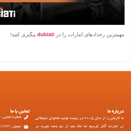
مهمترین رخدادهای امارات را در
dubiati
پیگیری کنید!
درباره ما
تماس با ما
شماره تماس : 97143449973+
ما کارمان را از سال 2005 در زمینه تولید محتوای تبلیغاتی
در امارات آغاز کردیم اما حالا بعد از دو دهه تجربه در
ایمیل : ad@dubiati.com