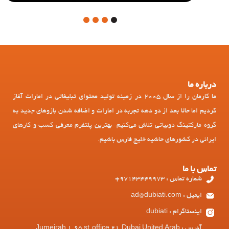
4
3
2
1
درباره ما
ما کارمان را از سال 2005 در زمینه تولید محتوای تبلیغاتی در امارات آغاز
کردیم اما حالا بعد از دو دهه تجربه در امارات و اضافه شدن بازوهای جدید به
گروه مارکتینگ دوبیاتی تلاش می‌کنیم بهترین پلتفرم معرفی کسب و کارهای
ایرانی در کشورهای حاشیه خلیج فارس باشیم.
تماس با ما
شماره تماس : 97143449973+
ایمیل : ad@dubiati.com
اینستاگرام : dubiati
آدرس : Jumeirah 1, 65 st, office 21, Dubai United Arab