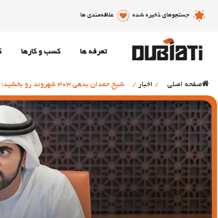
جستجوهای ذخیره شده
علاقه‌مندی ها
تعرفه ها
کسب و کارها
ک
صفحه اصلی
/
اخبار
/
شیخ حمدان بدهی 303 شهروند رو بخشید؛ 101 میلیون درهم عیدی عید قربان!