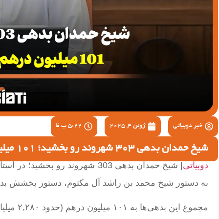
خبر دوبیاتی
ژوئن 4, 2025
5:22 ب.ظ
شیخ حمدان بدهی 303 شهروند رو بخشید؛ 101 میلیون درهم عیدی عید قربان!
دوبیاتی
| شیخ حمدان بدهی 303 شهروند رو ب
به دستور شیخ محمد بن راشد آل مکتوم، دستور بخشش بدهی وام مسکن ۳۰۳ شهروند ا
مجموع این بدهی‌ها به ۱۰۱ میلیون درهم (حدود ۲,۲۸۰ میلیارد تومان) می‌رسد.