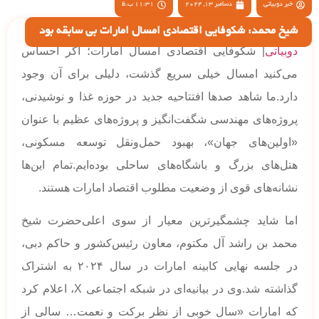
خبر دوبیاتی
دسامبر 13, 2024
11:31 ب.ظ
شیخ محمد: شکوفایی اقتصادی امسال امارات بی سابقه بود
دوبیاتی
| شکوفایی اقتصادی امسال امارات؛ اگر احساس
می‌کنید امسال خیلی سریع گذشت، دلیلی برای آن وجود
دارد.ما شاهد صدها افتتاحیه جدید در حوزه غذا و نوشیدنی،
پروژه‌های مهندسی شگفت‌انگیز و پروژه‌های عظیم با عنوان
«اولین‌های جهان»، بهبود حمل‌ونقل توسعه مسکونی،
هتل‌های بزرگ و باشگاه‌های ساحلی بوده‌ایم.تمام این‌ها
نشانه‌های قوی از وضعیت مطلوب اقتصاد امارات هستند.
اما شاید چشمگیرترین معیار از سوی اعلی‌حضرت شیخ
محمد بن راشد آل مکتوم، معاون رئیس‌کشور و حاکم دبی،
در جلسه نهایی کابینه امارات در سال ۲۰۲۴ به اشتراک
گذاشته شد.وی در بیانیه‌ای در شبکه اجتماعی X، اعلام کرد
که امارات «سال خوبی از نظر برکت و نعمت… سالی از