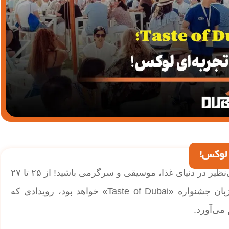
| جشنواره Taste of Dubai؛ آماده یک ماجراجویی بی‌نظیر در دنیای غذا، موسیقی و سرگرمی باشید! از ۲۵ تا ۲۷
بهمن (۱۴ تا ۱۶ فوریه)، آمفی‌تئاتر شهر رسانه‌ای دبی میزبان جشنواره «Taste of Dubai» خواهد بود، رویدادی که