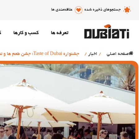
جستجوهای ذخیره شده
علاقه‌مندی ها
تعرفه ها
کسب و کارها
ک
صفحه اصلی
/
اخبار
/
جشنواره Taste of Dubai؛ جشن طعم ها و تجربه ای لوکس!