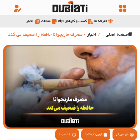
تعرفه ها
کسب و کارهای vip
مقالات
اخبار
صفحه اصلی
/
اخبار
/
مصرف ماریجوانا حافظه را ضعیف می کند
خبر دوبیاتی
آوریل 7, 2025
8:18 ب.ظ