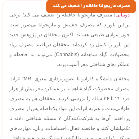
مصرف ماریجوانا حافظه را ضعیف می کند
دوبیاتی
| مصرف ماریجوانا حافظه را ضعیف می کند؛ برخی
بر این باورند که مصرف حشیش و ماریجوانا بی‌ضرر است
چون موادی طبیعی هستند. اکنون محققان در پژوهش جدید
این باور را کامل رد کرده‌اند. محققان دریافتند مصرف زیاد
محصولات گیاه شاهدانه (Cannabis) می‌تواند به حافظه و
عملکردهای شناختی مغز آسیب بزند.
محققان دانشگاه کلرادو با تصویربرداری مغزی fMRI اثرات
مصرف محصولات گیاه شاهدانه بر عملکرد مغز بیش از هزار
فرد ۲۲ تا ۳۶ ساله را بررسی کردند. محققان هم به مصرف
طولانی‌مدت و هم به اثرات این مواد بلافاصله پس از مصرف
پرداختند. آن‌ها به شرکت‌کنندگان ۷ مسئله شناختی دادند تا
تکمیلشان کنند و حافظه فعال، احساسات، زبان، مهارت‌های
حرکتی (مانند ضربه‌زدن با انگشت) و دیگر بخش‌های شناختی