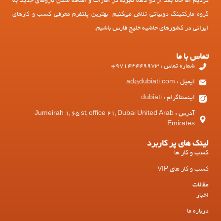
کردیم اما حالا بعد از دو دهه تجربه در امارات و اضافه شدن بازوهای جدید به
گروه مارکتینگ دوبیاتی تلاش می‌کنیم بهترین پلتفرم معرفی کسب و کارهای
ایرانی در کشورهای حاشیه خلیج فارس باشیم.
تماس با ما
شماره تماس : 97143449973+
ایمیل : ad@dubiati.com
اینستاگرام : dubiati
آدرس : Jumeirah 1, 65 st, office 21, Dubai United Arab
Emirates
لینک های پر کاربرد
کسب و کار ها
کسب و کار های VIP
مقالات
اخبار
درباره ما