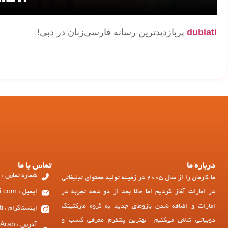
dubiati
پربازدیدترین رسانه فارسی‌زبان در دبی!
درباره ما
تماس با ما
شماره تماس : 97143449973+
ما کارمان را از سال 2005 در زمینه تولید محتوای تبلیغاتی
در امارات آغاز کردیم اما حالا بعد از دو دهه تجربه در
ایمیل : ad@dubiati.com
امارات و اضافه شدن بازوهای جدید به گروه مارکتینگ
اینستاگرام : dubiati
دوبیاتی تلاش می‌کنیم بهترین پلتفرم معرفی کسب و
آدرس :