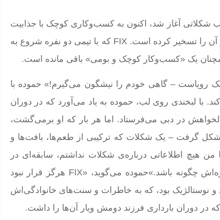
ب شکلاتی آغاز شد، اکنون به کسب‌وکاری کوچک با جذابیت
بزرگ تبدیل شده است که دل‌ها و ذائقه‌های دبی و فراتر از آن را تسخیر کرده است. FIX که با تیمی دو نفره شروع به
ک رویاست – گاهی خودم را نیشگون می‌گیرم!» حموده با
. با لبخندی روی لب، حموده به یاد می‌آورد که در دوران
خواهش در دبی می‌فرستاد. اما هر بار که او برمی‌گشت،
خوراکی‌ها «دلخواه» او نبودند. اینجا بود که ایده‌ی FIX شکل گرفت – یک شکلات که ترکیبی از طعم‌ها، بافت‌ها و
اما من هیچ اطلاعاتی درباره‌ی شکلات نداشتم، سابقه‌ای در
زمینه‌ی آشپزی نداشتم، فقط می‌دانستم که می‌خواهم مزه‌اش چگونه باشد.»حموده می‌گوید، «FIX هرگز قرار نبود
 نوستالژیک بود، که به خاطرات و سنت‌های خانوادگی‌اش
که در دوران بارداری فرزند دومش ویار آن‌ها را داشت.