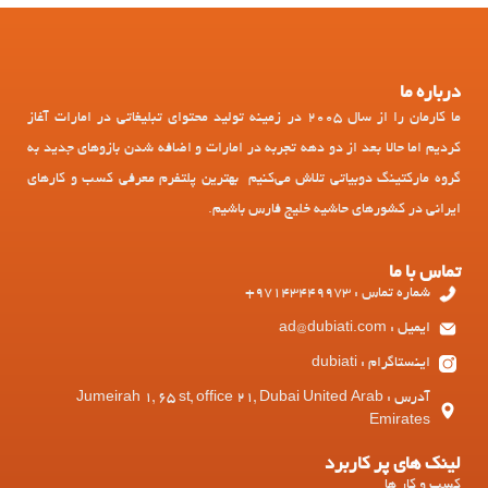
درباره ما
ما کارمان را از سال 2005 در زمینه تولید محتوای تبلیغاتی در امارات آغاز
کردیم اما حالا بعد از دو دهه تجربه در امارات و اضافه شدن بازوهای جدید به
گروه مارکتینگ دوبیاتی تلاش می‌کنیم بهترین پلتفرم معرفی کسب و کارهای
ایرانی در کشورهای حاشیه خلیج فارس باشیم.
تماس با ما
شماره تماس : 97143449973+
ایمیل : ad@dubiati.com
اینستاگرام : dubiati
آدرس : Jumeirah 1, 65 st, office 21, Dubai United Arab
Emirates
لینک های پر کاربرد
کسب و کار ها