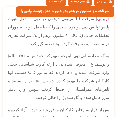
خبر دوبیاتی
مارس 2, 2025
2:42 ب.ظ
سرقت 10 میلیون درهمی در دبی با جعل هویت پلیس!
دوبیاتی
| سرقت 10 میلیون درهمی در دبی با جعل هویت
پلیس؛ پلیس دبی دو مرد آسیایی را که با جعل هویت مأموران
تحقیقات جنایی (CID)، ۱۰ میلیون درهم از یک شرکت تجاری
در منطقه نایف سرقت کرده بودند، دستگیر کرد.
به گفته دادستانی دبی، این دو متهم که احمد س.م. (۳۵ ساله)
و یوسف ع.ا. معرفی شده‌اند، با ارائه کارت شناسایی جعلی
وارد شرکت شده و ادعا کردند که مأمور CID هستند. آنها
کارکنان شرکت را تهدید کرده، دستان پنج نفر را بستند و
تلفن‌های همراهشان را ضبط کردند. سپس وارد دفتر
مدیرعامل شده و گاوصندوق را خالی کردند.
پس از فرار سارقان، کارکنان موفق شدند خود را آزاد کرده و