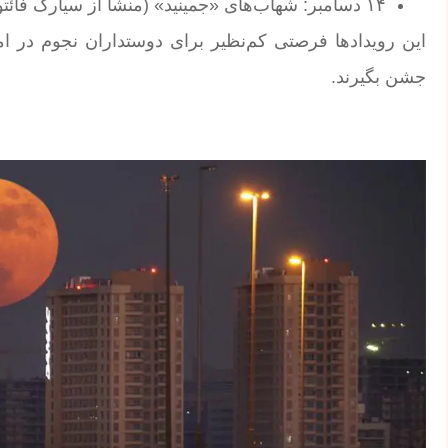
۱۴ دسامبر: شهاب‌های «جمینید» (منشأ از سیارک فائتون 3200) تا ۱۲۰ شهاب در ساعت
این رویدادها فرصتی کم‌نظیر برای دوستداران نجوم در ا
جشن بگیرند.